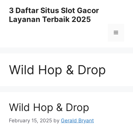
Skip
3 Daftar Situs Slot Gacor
to
Layanan Terbaik 2025
content
Menu
Wild Hop & Drop
Wild Hop & Drop
February 15, 2025
by
Gerald Bryant