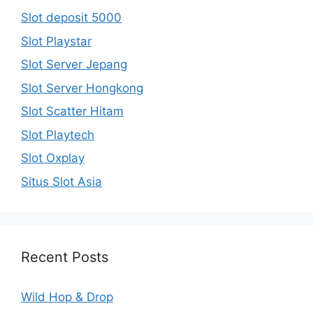
Slot deposit 5000
Slot Playstar
Slot Server Jepang
Slot Server Hongkong
Slot Scatter Hitam
Slot Playtech
Slot Oxplay
Situs Slot Asia
Recent Posts
Wild Hop & Drop