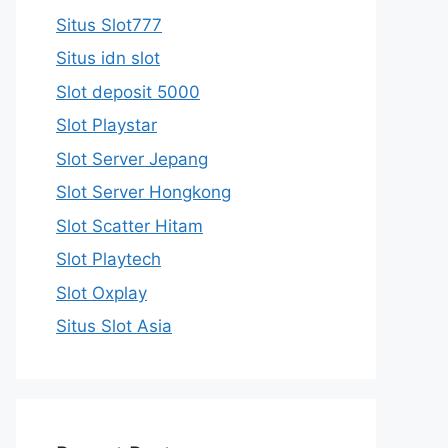
Situs Slot777
Situs idn slot
Slot deposit 5000
Slot Playstar
Slot Server Jepang
Slot Server Hongkong
Slot Scatter Hitam
Slot Playtech
Slot Oxplay
Situs Slot Asia